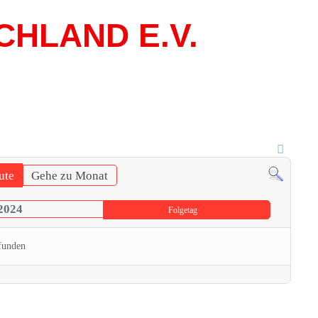
CHLAND E.V.
ute
Gehe zu Monat
2024
Folgetag
funden