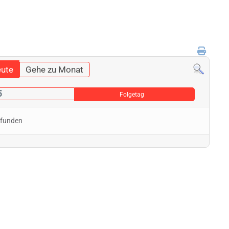
ute
Gehe zu Monat
5
Folgetag
efunden