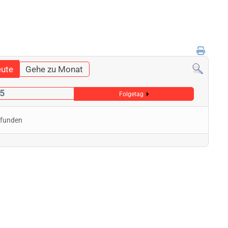
ute
Gehe zu Monat
25
Folgetag
efunden