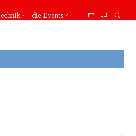
Technik
die Events