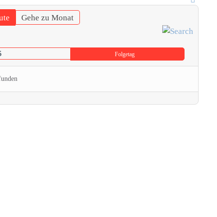
ute
Gehe zu Monat
5
Folgetag
funden