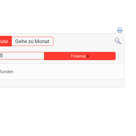
ute
Gehe zu Monat
25
Folgetag
efunden