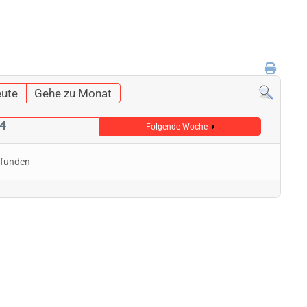
ute
Gehe zu Monat
24
Folgende Woche
efunden