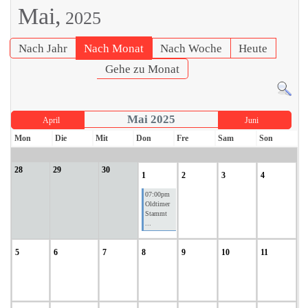
Mai,
2025
Nach Jahr
Nach Monat
Nach Woche
Heute
Gehe zu Monat
Mai 2025
April
Juni
Mon
Die
Mit
Don
Fre
Sam
Son
28
29
30
1
2
3
4
07:00pm
Oldtimer
Stammt
...
5
6
7
8
9
10
11