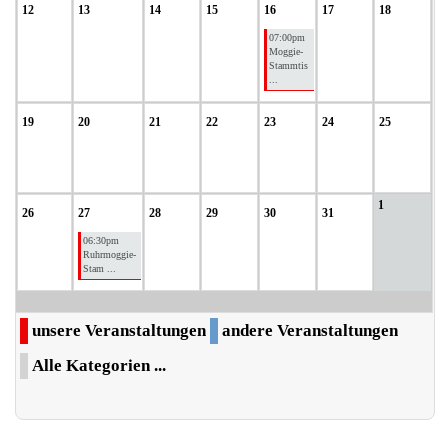
12
13
14
15
16
17
18
07:00pm
Moggie-
Stammtis
...
19
20
21
22
23
24
25
1
26
27
28
29
30
31
06:30pm
Ruhrmoggie-
Stam ...
unsere Veranstaltungen
andere Veranstaltungen
Alle Kategorien ...