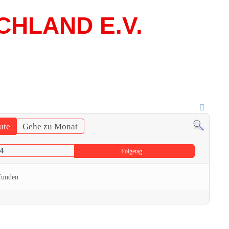
CHLAND E.V.
ute
Gehe zu Monat
4
Folgetag
funden