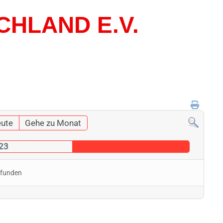
CHLAND E.V.
ute
Gehe zu Monat
023
efunden